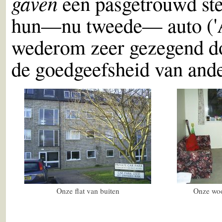
gaven
een pasgetrouwd stel
hun—nu tweede— auto ('A
wederom zeer gezegend do
de goedgeefsheid van and
Onze flat van buiten
Onze wo