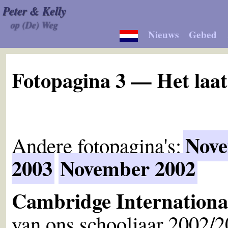
Peter & Kelly
op (De) Weg
Nieuws
Gebed
Fotopagina 3 — Het laats
Nove
Andere fotopagina's:
2003
November 2002
Cambridge Internation
van ons schooljaar 2002/